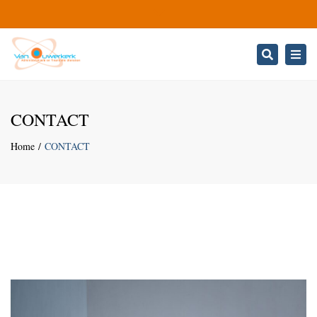
Close
top
Search
Togg
bar
navi
CONTACT
Home
CONTACT