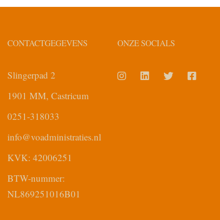
CONTACTGEGEVENS
ONZE SOCIALS
Slingerpad 2
voadministraties
LinkedIn
VOA
VOA
op
Twitter
Faceb
1901 MM, Castricum
instagram
0251-318033
info@voadministraties.nl
KVK: 42006251
BTW-nummer:
NL869251016B01